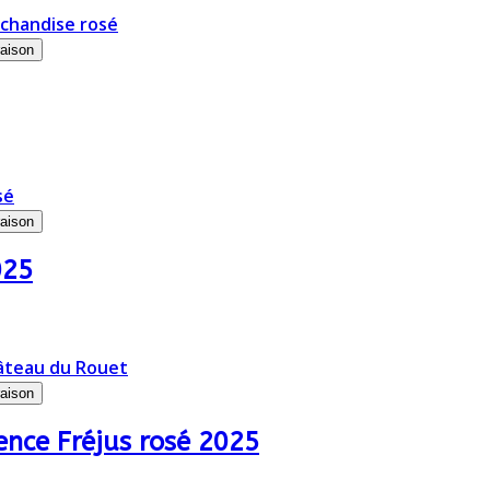
raison
raison
025
raison
nce Fréjus rosé 2025