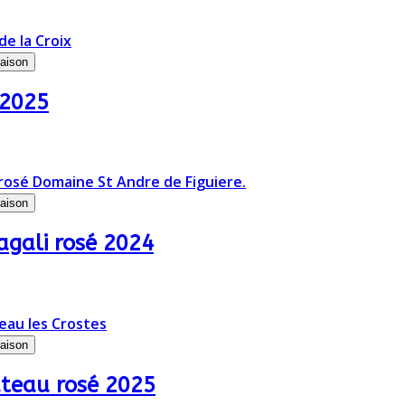
raison
 2025
raison
agali rosé 2024
raison
âteau rosé 2025