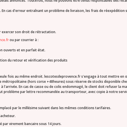
is annoncés. Toutefois, nous ne pouvons être tenus responsables des retards
 En cas d'erreur entraînant un problème de livraison, les frais de réexpédition 
 exercer son droit de rétractation.
nce.fr
ou par courrier à :
n ouverts et en parfait état.
ion du retour et vérification des produits
une seule fois au même endroit. lescotesdeprovence.fr s'engage à tout mettre en 
nce métropolitaine (hors corse +48heures) sous réserve de stocks disponible chez
s à l'arrivée. En cas de casse ou de colis endommagé, le client doit refuser la ma
tout problème par lettre recommandée au transporteur, avec copie à notre servic
placé par le millésime suivant dans les mêmes conditions tarifaires.
'acheteur.
é par virement bancaire sous 14 jours.