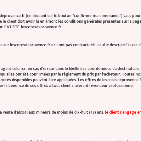
sdeprovence.fr (en cliquant sur le bouton "confirmer ma commande") vaut pour 
e client doit avoir lu en amont les conditions générales présentes sur la page d
arl PATISTE lescotesdeprovence.fr.
r lescotesdeprovence.fr ne sont pas contractuels, seul le descriptif texte des
nt celui-ci : en cas d'erreur dans le libellé des coordonnées du destinataire, l
squ'elles ont été confirmées par le règlement du prix par l'acheteur. Toutes no
uantités disponibles peuvent être appliquées. Les offres de lescotesdeprovence.fr
 le bénéfice de ses offres à tout client s'avérant revendeur professionnel.
 la vente d’alcool aux mineurs de moins de dix-huit (18) ans,
le client s’engage e