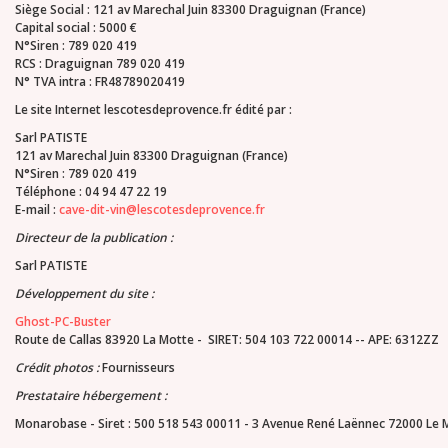
Siège Social : 121 av Marechal Juin 83300 Draguignan (France)
Capital social : 5000 €
N°Siren : 789 020 419
RCS : Draguignan 789 020 419
N° TVA intra
: FR48789020419
Le site Internet lescotesdeprovence.fr édité par :
Sarl PATISTE
121 av Marechal Juin 83300 Draguignan (France)
N°Siren : 789 020 419
Téléphone : 04 94 47 22 19
E-mail :
cave-dit-vin@lescotesdeprovence.fr
Directeur de la publication :
Sarl PATISTE
Développement du site :
Ghost-PC-Buster
Route de Callas 83920 La Motte - SIRET: 504 103 722 00014 -- APE: 6312ZZ
Crédit photos :
Fournisseurs
Prestataire hébergement :
Monarobase - Siret : 500 518 543 00011 - 3 Avenue René Laënnec 72000 Le 