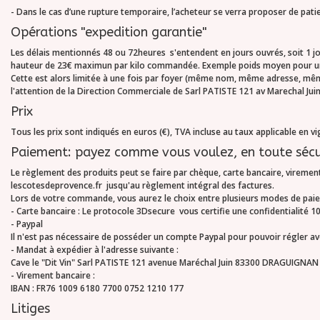
- Dans le cas d’une rupture temporaire, l’acheteur se verra proposer de patie
Opérations "expedition garantie"
Les délais mentionnés 48 ou 72heures s'entendent en jours ouvrés, soit 1 jo
hauteur de 23€ maximun par kilo commandée. Exemple poids moyen pour une 
Cette est alors limitée à une fois par foyer (même nom, même adresse, mê
l'attention de la Direction Commerciale de Sarl PATISTE 121 av Marechal Ju
Prix
Tous les prix sont indiqués en euros (€), TVA incluse au taux applicable en v
Paiement: payez comme vous voulez, en toute sécur
Le règlement des produits peut se faire par chèque, carte bancaire, virement
lescotesdeprovence.fr jusqu'au règlement intégral des factures.
Lors de votre commande, vous aurez le choix entre plusieurs modes de pai
- Carte bancaire
: Le protocole 3Dsecure vous certifie une confidentialité 
-
Paypal
Il n'est pas nécessaire de posséder un compte Paypal pour pouvoir régler ave
- Mandat
à expédier à l'adresse suivante :
Cave le "Dit Vin" Sarl PATISTE 121 avenue Maréchal Juin 83300 DRAGUIGNAN
-
Virement bancaire
:
IBAN : FR76 1009 6180 7700 0752 1210 177
Litiges