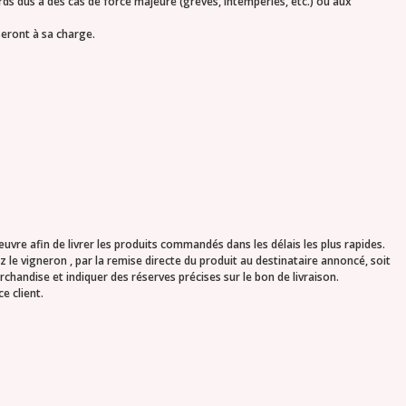
 dus à des cas de force majeure (grèves, intempéries, etc.) ou aux
seront à sa charge.
œuvre afin de livrer les produits commandés dans les délais les plus rapides.
 le vigneron , par la remise directe du produit au destinataire annoncé, soit
rchandise et indiquer des réserves précises sur le bon de livraison.
e client.