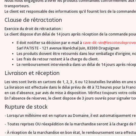
Nous nous engageons à livrer les produits commandés conformément aux déla
transporteurs.
Le client est responsable des informations qu'il fournit lors de la commande.
Clause de rétractation
Exercice du droit de rétractation :
Le client dispose d’un délai de 14 jours après réception de la commande pour
Il doit notifier sa décision par e-mail à
cave-dit-vin@lescotesdeprove
Sarl PATISTE - 121 avenue Maréchal Juin, 83300 Draguignan
Les produits doivent être retournés dans leur emballage d’origine, no
Les frais de retour restent à la charge du client.
Le remboursement interviendra dans un délai de 14 jours après récept
Livraison et réception
Les vins sont livrés en cartons de 1, 2, 3 , 6 ou 12 bouteilles livrables en 
La livraison est effectuée dans le délai prévu de 48 à 72 heures pour la Fra
en cas d'absence, par avis de mise à disposition. Vérifiez toujours votre coli
En l'absence de réserves, le client dispose de 3 jours ouvrés pour signaler 
Rupture de stock
- Lorsqu'un millésime est en rupture au Domaine, il est automatiquement rem
- Toutes reprises OU réexpédition de la marchandise seront à la charge de l
- À réception de la marchandise en bon état, le remboursement sera effectu