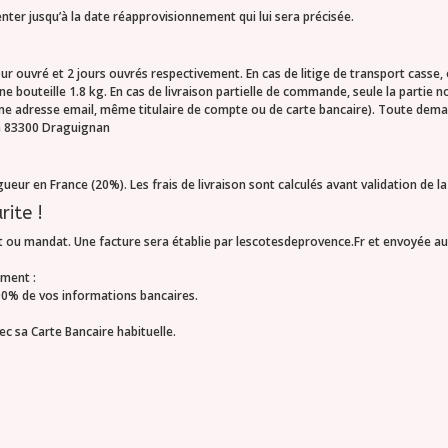
nter jusqu’à la date réapprovisionnement qui lui sera précisée.
ur ouvré et 2 jours ouvrés respectivement. En cas de litige de transport casse,
bouteille 1.8 kg. En cas de livraison partielle de commande, seule la partie
me adresse email, même titulaire de compte ou de carte bancaire). Toute de
in 83300 Draguignan
igueur en France (20%). Les frais de livraison sont calculés avant validation de 
ite !
 ou mandat. Une facture sera établie par lescotesdeprovence.Fr et envoyée au c
ement :
100% de vos informations bancaires.
c sa Carte Bancaire habituelle.