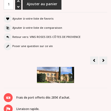
Ajouter à votre liste de favoris
Ajouter à votre liste de comparaison
Retour vers: VINS ROSES DES CÔTES DE PROVENCE
Poser une question sur ce vin
Château
Châ
Roubine
du
Cuvée
Rou
premium
Cuv
rosé
Bell
bio
Poul
Cru
rosé
Classé
202
2025
Frais de port offerts dès 285€ d'achat.
Livraison rapide.