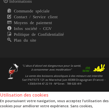
Informations
Commande spéciale
Contact / Service client
Moyens de paiement
Infos société - CGV
Politique de Confidentialité
Plan du site
"L'abus d'alcool est dangeureux pour la santé,
à consommer avec modération"
La vente des boissons alcooliques à des mineurs est interdite
Sarl PATISTE
121 av Marechal Juin 83300 Draguignan (France) -
+33(0)4 94 47 22 19 - N°Siren : 789 020 419
Utilisation des cookies
En poursuivant votre navigation, vous acceptez l’utilisation des
cookies pour améliorer votre expérience. Sans cookies,