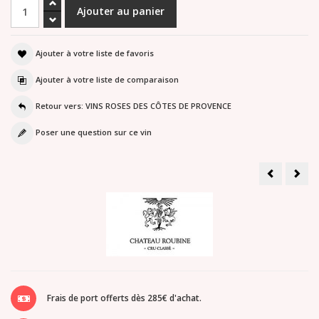
Ajouter à votre liste de favoris
Ajouter à votre liste de comparaison
Retour vers: VINS ROSES DES CÔTES DE PROVENCE
Poser une question sur ce vin
Domaine
Dom
du
de
Dragon
Mar
-
rosé
Grande
202
Cuvée
Rosé
2025
Frais de port offerts dès 285€ d'achat.