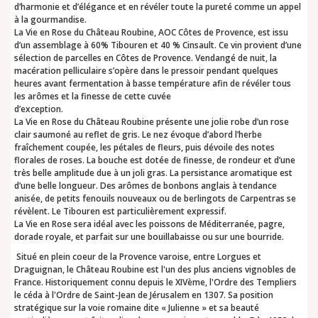
d’harmonie et d’élégance et en révéler toute la pureté comme un appel
à la gourmandise.
La Vie en Rose du Château Roubine, AOC Côtes de Provence, est issu
d’un assemblage à 60% Tibouren et 40 % Cinsault. Ce vin provient d’une
sélection de parcelles en Côtes de Provence. Vendangé de nuit, la
macération pelliculaire s’opère dans le pressoir pendant quelques
heures avant fermentation à basse température afin de révéler tous
les arômes et la finesse de cette cuvée
d’exception.
La Vie en Rose du Château Roubine présente une jolie robe d’un rose
clair saumoné au reflet de gris. Le nez évoque d’abord l’herbe
fraîchement coupée, les pétales de fleurs, puis dévoile des notes
florales de roses. La bouche est dotée de finesse, de rondeur et d’une
très belle amplitude due à un joli gras. La persistance aromatique est
d’une belle longueur. Des arômes de bonbons anglais à tendance
anisée, de petits fenouils nouveaux ou de berlingots de Carpentras se
révèlent. Le Tibouren est particulièrement expressif.
La Vie en Rose sera idéal avec les poissons de Méditerranée, pagre,
dorade royale, et parfait sur une bouillabaisse ou sur une bourride.
Situé en plein coeur de la Provence varoise, entre Lorgues et
Draguignan, le Château Roubine est l'un des plus anciens vignobles de
France. Historiquement connu depuis le XIVème, l'Ordre des Templiers
le céda à l'Ordre de Saint-Jean de Jérusalem en 1307. Sa position
stratégique sur la voie romaine dite « Julienne » et sa beauté